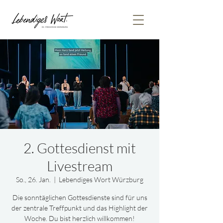
2. Gottesdienst mit
Livestream
So., 26. Jan.
  |  
Lebendiges Wort Würzburg
Die sonntäglichen Gottesdienste sind für uns
der zentrale Treffpunkt und das Highlight der
Woche. Du bist herzlich willkommen!