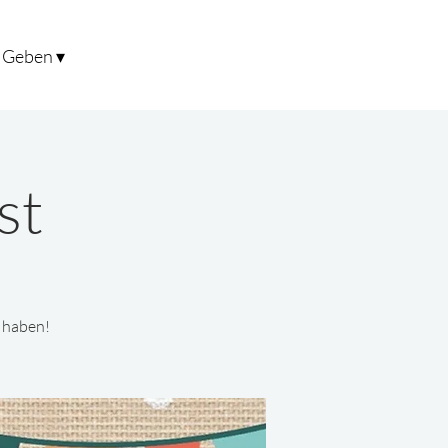
Geben ▾
st
ß haben!