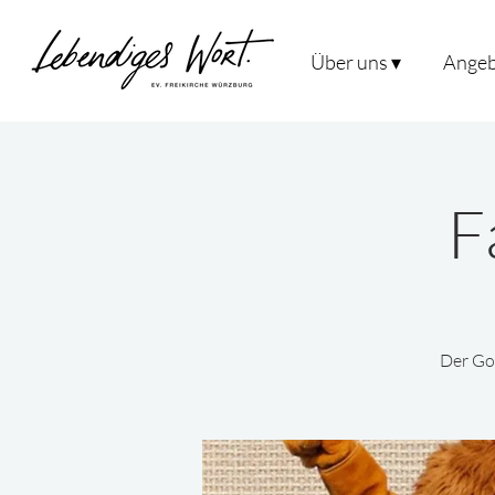
Über uns ▾
Angeb
F
Der Got